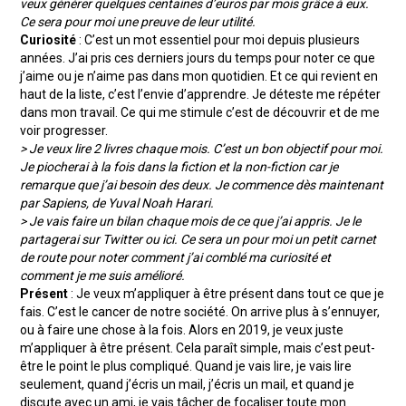
veux générer quelques centaines d’euros par mois grâce à eux.
Ce sera pour moi une preuve de leur utilité.
Curiosité
: C’est un mot essentiel pour moi depuis plusieurs
années. J’ai pris ces derniers jours du temps pour noter ce que
j’aime ou je n’aime pas dans mon quotidien. Et ce qui revient en
haut de la liste, c’est l’envie d’apprendre. Je déteste me répéter
dans mon travail. Ce qui me stimule c’est de découvrir et de me
voir progresser.
> Je veux lire 2 livres chaque mois. C’est un bon objectif pour moi.
Je piocherai à la fois dans la fiction et la non-fiction car je
remarque que j’ai besoin des deux. Je commence dès maintenant
par Sapiens, de Yuval Noah Harari.
> Je vais faire un bilan chaque mois de ce que j’ai appris. Je le
partagerai sur Twitter ou ici. Ce sera un pour moi un petit carnet
de route pour noter comment j’ai comblé ma curiosité et
comment je me suis amélioré.
Présent
: Je veux m’appliquer à être présent dans tout ce que je
fais. C’est le cancer de notre société. On arrive plus à s’ennuyer,
ou à faire une chose à la fois. Alors en 2019, je veux juste
m’appliquer à être présent. Cela paraît simple, mais c’est peut-
être le point le plus compliqué. Quand je vais lire, je vais lire
seulement, quand j’écris un mail, j’écris un mail, et quand je
discute avec un ami, je vais tâcher de focaliser toute mon