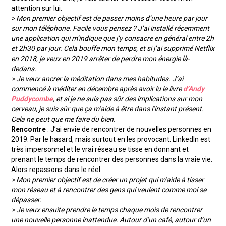
attention sur lui.
> Mon premier objectif est de passer moins d’une heure par jour
sur mon téléphone. Facile vous pensez ? J’ai installé récemment
une application qui m’indique que j’y consacre en général entre 2h
et 2h30 par jour. Cela bouffe mon temps, et si j’ai supprimé Netflix
en 2018, je veux en 2019 arrêter de perdre mon énergie là-
dedans.
> Je veux ancrer la méditation dans mes habitudes. J’ai
commencé à méditer en décembre après avoir lu le livre
d’Andy
Puddycombe
, et si je ne suis pas sûr des implications sur mon
cerveau, je suis sûr que ça m’aide à être dans l’instant présent.
Cela ne peut que me faire du bien.
Rencontre
: J’ai envie de rencontrer de nouvelles personnes en
2019. Par le hasard, mais surtout en les provocant. LinkedIn est
très impersonnel et le vrai réseau se tisse en donnant et
prenant le temps de rencontrer des personnes dans la vraie vie.
Alors repassons dans le réel.
> Mon premier objectif est de créer un projet qui m’aide à tisser
mon réseau et à rencontrer des gens qui veulent comme moi se
dépasser.
> Je veux ensuite prendre le temps chaque mois de rencontrer
une nouvelle personne inattendue. Autour d’un café, autour d’un