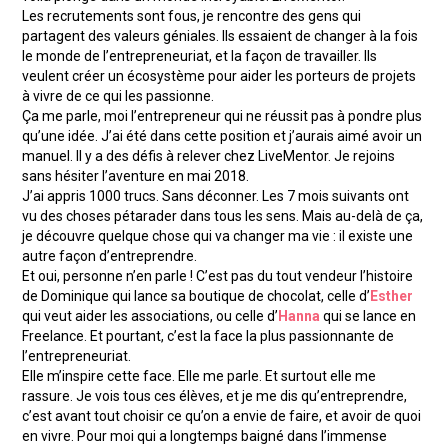
Les recrutements sont fous, je rencontre des gens qui
partagent des valeurs géniales. Ils essaient de changer à la fois
le monde de l’entrepreneuriat, et la façon de travailler. Ils
veulent créer un écosystème pour aider les porteurs de projets
à vivre de ce qui les passionne.
Ça me parle, moi l’entrepreneur qui ne réussit pas à pondre plus
qu’une idée. J’ai été dans cette position et j’aurais aimé avoir un
manuel. Il y a des défis à relever chez LiveMentor. Je rejoins
sans hésiter l’aventure en mai 2018.
J’ai appris 1000 trucs. Sans déconner. Les 7 mois suivants ont
vu des choses pétarader dans tous les sens. Mais au-delà de ça,
je découvre quelque chose qui va changer ma vie : il existe une
autre façon d’entreprendre.
Et oui, personne n’en parle ! C’est pas du tout vendeur l’histoire
de Dominique qui lance sa boutique de chocolat, celle d’
Esther
qui veut aider les associations, ou celle d’
Hanna
qui se lance en
Freelance. Et pourtant, c’est la face la plus passionnante de
l’entrepreneuriat.
Elle m’inspire cette face. Elle me parle. Et surtout elle me
rassure. Je vois tous ces élèves, et je me dis qu’entreprendre,
c’est avant tout choisir ce qu’on a envie de faire, et avoir de quoi
en vivre. Pour moi qui a longtemps baigné dans l’immense