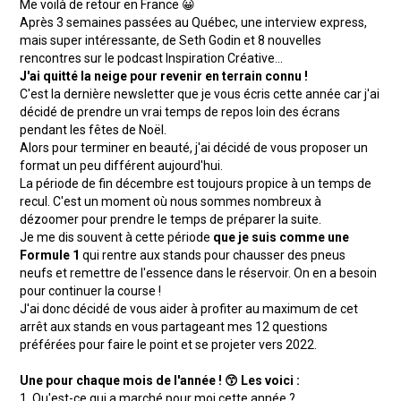
Me voilà de retour en France 😀
Après 3 semaines passées au Québec, une interview express,
mais super intéressante, de Seth Godin et 8 nouvelles
rencontres sur le podcast Inspiration Créative...
J'ai quitté la neige pour revenir en terrain connu !
C'est la dernière newsletter que je vous écris cette année car j'ai
décidé de prendre un vrai temps de repos loin des écrans
pendant les fêtes de Noël.
Alors pour terminer en beauté, j'ai décidé de vous proposer un
format un peu différent aujourd'hui.
La période de fin décembre est toujours propice à un temps de
recul. C'est un moment où nous sommes nombreux à
dézoomer pour prendre le temps de préparer la suite.
Je me dis souvent à cette période
que je suis comme une
Formule 1
qui rentre aux stands pour chausser des pneus
neufs et remettre de l'essence dans le réservoir. On en a besoin
pour continuer la course !
J'ai donc décidé de vous aider à profiter au maximum de cet
arrêt aux stands en vous partageant mes 12 questions
préférées pour faire le point et se projeter vers 2022.
Une pour chaque mois de l'année ! 😙 Les voici :
1. Qu'est-ce qui a marché pour moi cette année ?