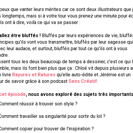
peux que vanter leurs mérites car ce sont deux illustrateurs que 
 longtemps, mais si à votre tour vous prenez une minute pour é
ils ont à dire, voilà ce qui va se passer :
llez être bluffés !
Bluffés par leurs expériences de vie, bluffé
incipes qu'ils vont vous transmettre, bluffés par leur sagesse qu
vec leur audace, et surtout, bluffés par tout ce qu'ils ont à vous
dre.
ssent tous les deux beaucoup de temps à dessiner, c’est ce qui 
ble, mais ils font bien plus que ça : Chloé vit depuis plusieurs
 livre
Rayures et Ratures
qu'elle auto-édite et Jérémie est un
r de savoir grâce à son podcast
Sens Créatif
.
cet épisode
, nous avons exploré des sujets très importants
Comment réussir à trouver son style ?
Comment travailler sa singularité pour sortir du lot ?
Comment copier pour trouver de l'inspiration ?