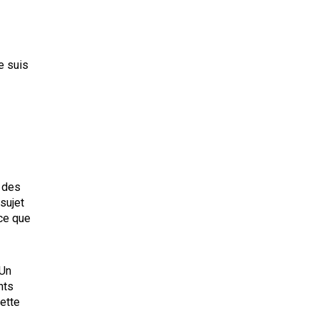
e suis
n des
sujet
 ce que
 Un
nts
ette