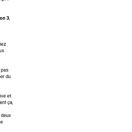
on 3
,
siez
ous
z pas
ier du
ive et
ent ça,
r deux
ie