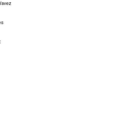
m'avez
es
: