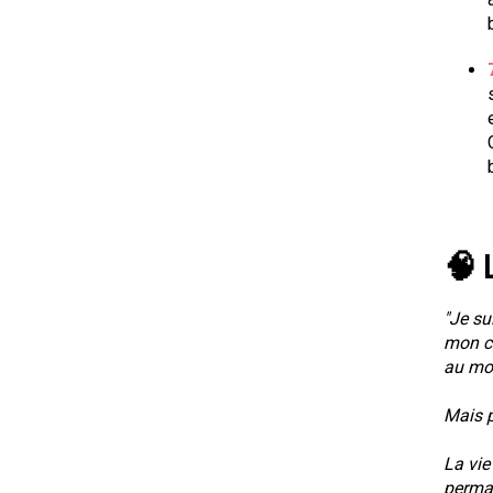
🧠 
"Je su
mon ce
au mo
Mais p
La vie
perman