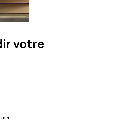
ir votre
parer