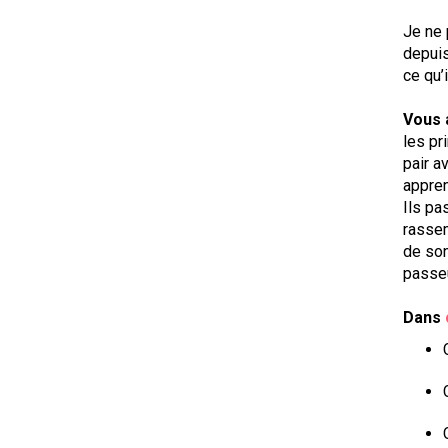
Je ne 
depuis
ce qu’
Vous a
les pr
pair a
appren
Ils pa
rassem
de son
passeu
Dans