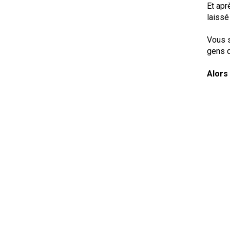
Et apr
laissé
Vous s
gens q
Alors