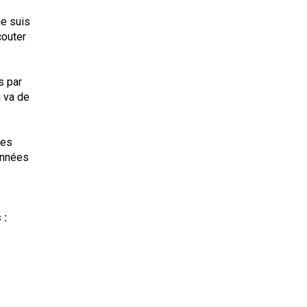
je suis
couter
s par
i va de
les
 années
 :