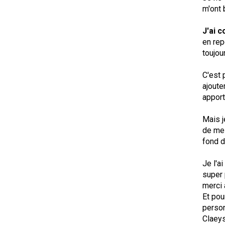
m'ont 
J'ai 
en rep
toujou
C'est 
ajoute
apport
Mais j
de me 
fond d
Je l'a
super 
merci 
Et pou
perso
Claeys