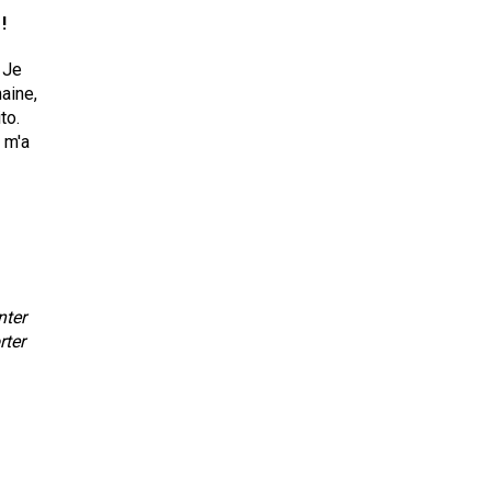
!
 Je
maine,
to.
e m'a
nter
rter