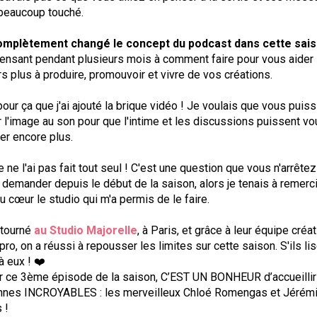
beaucoup touché.
complètement changé le concept du podcast dans cette sais
ensant pendant plusieurs mois à comment faire pour vous aider
rs plus à produire, promouvoir et vivre de vos créations.
pour ça que j'ai ajouté la brique vidéo ! Je voulais que vous puis
r l'image au son pour que l'intime et les discussions puissent v
er encore plus.
e ne l'ai pas fait tout seul ! C'est une question que vous n'arrête
demander depuis le début de la saison, alors je tenais à remerc
u cœur le studio qui m'a permis de le faire.
i tourné
au Studio Majorelle
, à Paris, et grâce à leur équipe créat
pro, on a réussi à repousser les limites sur cette saison. S'ils lis
à eux ! ❤️
r ce 3ème épisode de la saison, C’EST UN BONHEUR d’accueilli
nnes INCROYABLES : les merveilleux Chloé Romengas et Jérém
 !