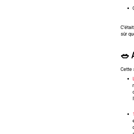
C'étai
sûr qu
🥗 
Cette 