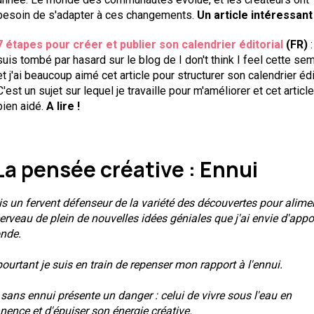
besoin de s'adapter à ces changements.
Un article intéressant 
7 étapes pour créer et publier son calendrier éditorial
(FR)
:
suis tombé par hasard sur le blog de I don't think I feel cette se
et j'ai beaucoup aimé cet article pour structurer son calendrier édi
C'est un sujet sur lequel je travaille pour m'améliorer et cet articl
bien aidé.
A lire !
La pensée créative : Ennui
is un fervent défenseur de la variété des découvertes pour alime
rveau de plein de nouvelles idées géniales que j'ai envie d'appo
nde.
ourtant je suis en train de repenser mon rapport à l'ennui.
 sans ennui présente un danger : celui de vivre sous l'eau en
ence et d'épuiser son énergie créative.