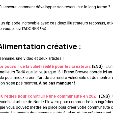
Ou encore, comment développer son revenu sur le long terme ?
t un épisode incroyable avec ces deux illustrateurs reconnus, et j
e vous allez l'ADORER ! 😀
Alimentation créative :
semaine, une vidéo et deux articles !
Le pouvoir de la vulnérabilité pour les créateurs
(ENG)
: L'u
meilleurs TedX que j'ai vu jusque-là ! Brene Browne aborde ici un 
clé pour mieux créer : l'art de se rendre vulnérable et de montrer
l'on n'ose pas montrer.
A ne pas manquer !
10 règles pour construire une communauté en 2021
(ENG)
:
excellent article de Noele Flowers pour comprendre les ingrédie
que vous pouvez mettre en place pour créer votre communauté c
année. Le monde des communautés évolue, et les créateurs ont