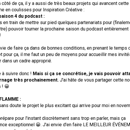
 côté de ça, il y a aussi de très beaux projets qui avancent cette
e en coulisses pour Inspiration Créative :
saison 4 du podcast :
s en train de mettre sur pied quelques partenariats pour (finalem
tre) pouvoir tourner la prochaine saison du podcast entièrement
!
nvie de faire ça dans de bonnes conditions, en prenant le temps 
 et pour ça, il me faut un peu de moyens pour accueillir mes invité
r dans un cadre approprié.
e à suivre donc !
Mais si ça se concrétise, je vais pouvoir at
urnage très prochainement.
J'ai hâte de vous partager cette no
 ! 😀
 FLAMME :
sans doute le projet le plus excitant qui arrive pour moi en novem
prépare pour l'instant discrètement sans trop en parler, mais ça
once exceptionnel 😀. J'ai envie d'en faire LE MEILLEUR ÉVÉN