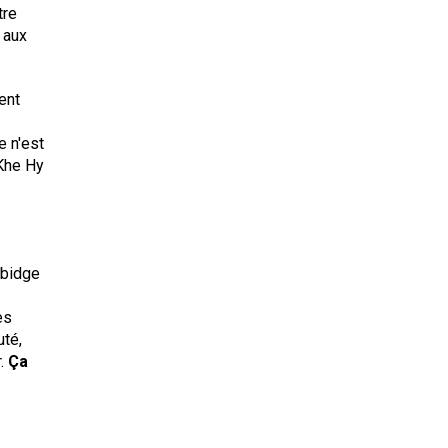
tre
t aux
ent
 n'est
 Khe Hy
rbidge
ès
té,
r.
Ça