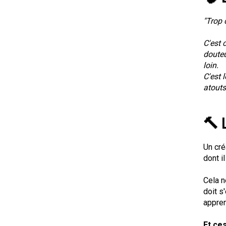
"Trop 
C'est 
douteu
loin.
C'est 
atouts
🔨 
Un cré
dont i
Cela n
doit s
appren
Et ce