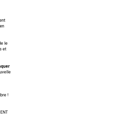
ent
 en
de le
s et
taquer
uvelle
bre !
EMENT