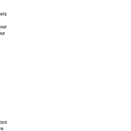
nels
pour
our
vous
va