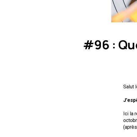
#96 : Quo
Salut 
J'esp
Ici la
octobr
(après