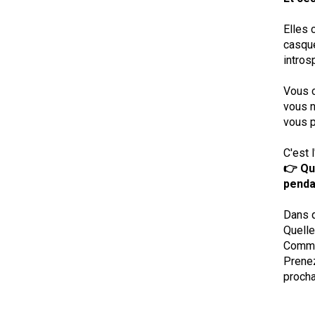
Elles 
casque
introsp
Vous 
vous n
vous p
C'est 
👉 Qu
penda
Dans q
Quelle
Commen
Prenez
procha