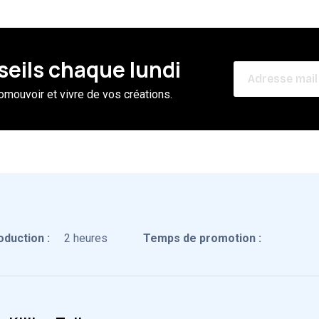
seils chaque lundi
omouvoir et vivre de vos créations.
duction :
2 heures
Temps de promotion :