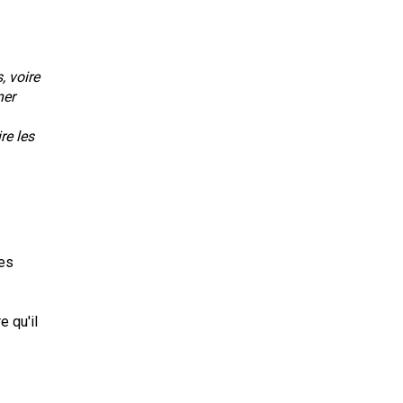
, voire
ner
re les
ces
e qu'il