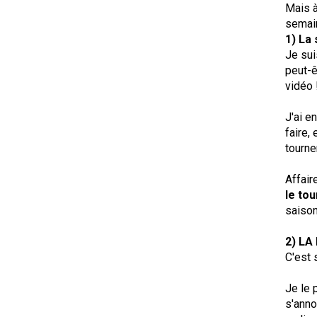
Mais à
semain
1) La 
Je sui
peut-ê
vidéo 
J'ai e
faire,
tourne
Affair
le to
saison
2) LA
C'est 
Je le 
s'ann