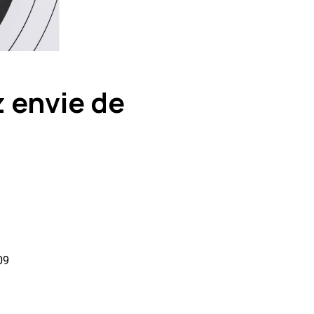
z envie de
09
J