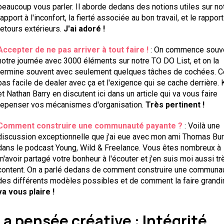
beaucoup vous parler. Il aborde dedans des notions utiles sur no
rapport à l'inconfort, la fierté associée au bon travail, et le rappor
retours extérieurs.
J'ai adoré !
Accepter de ne pas arriver à tout faire !
: On commence souv
notre journée avec 3000 éléments sur notre TO DO List, et on la
termine souvent avec seulement quelques tâches de cochées. Ce
pas facile de dealer avec ça et l'exigence qui se cache derrière.
et Nathan Barry en discutent ici dans un article qui va vous faire
repenser vos mécanismes d'organisation.
Très pertinent !
Comment construire une communauté payante ?
: Voilà une
discussion exceptionnelle que j'ai eue avec mon ami Thomas Bu
dans le podcast Young, Wild & Freelance. Vous êtes nombreux à
m'avoir partagé votre bonheur à l'écouter et j'en suis moi aussi tr
content. On a parlé dedans de comment construire une communau
des différents modèles possibles et de comment la faire grandi
va vous plaire !
La pensée créative : Intégrité