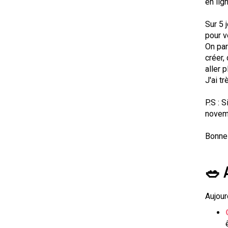
en lig
Sur 5 
pour v
On par
créer,
aller 
J'ai tr
P.S : 
novem
Bonne 
🥗 
Aujourd