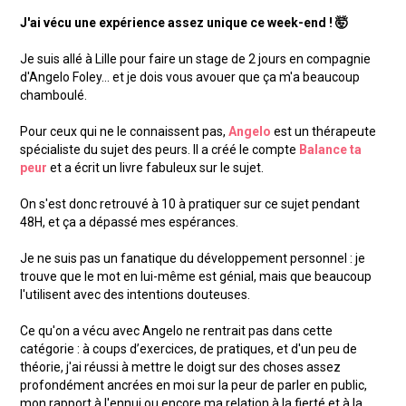
J'ai vécu une expérience assez unique ce week-end ! 🤯
Je suis allé à Lille pour faire un stage de 2 jours en compagnie
d'Angelo Foley... et je dois vous avouer que ça m'a beaucoup
chamboulé.
Pour ceux qui ne le connaissent pas,
Angelo
est un thérapeute
spécialiste du sujet des peurs. Il a créé le compte
Balance ta
peur
et a écrit un livre fabuleux sur le sujet.
On s'est donc retrouvé à 10 à pratiquer sur ce sujet pendant
48H, et ça a dépassé mes espérances.
Je ne suis pas un fanatique du développement personnel : je
trouve que le mot en lui-même est génial, mais que beaucoup
l'utilisent avec des intentions douteuses.
Ce qu'on a vécu avec Angelo ne rentrait pas dans cette
catégorie : à coups d’exercices, de pratiques, et d'un peu de
théorie, j'ai réussi à mettre le doigt sur des choses assez
profondément ancrées en moi sur la peur de parler en public,
mon rapport à l'ennui ou encore ma relation à la fierté et à la