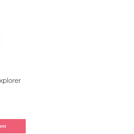
xplorer
ent