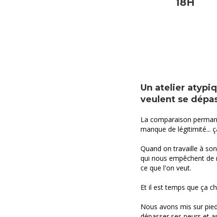
18H
Un atelier atypi
veulent se dépas
La comparaison permanen
manque de légitimité... 
Quand on travaille à son
qui nous empêchent de 
ce que l'on veut.
Et il est temps que ça c
Nous avons mis sur pie
dépasser ses peurs et as