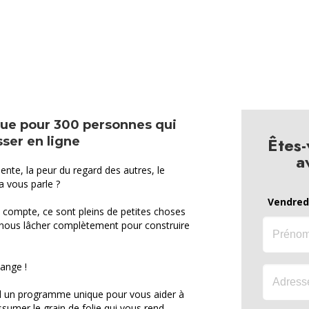
que pour 300 personnes qui
Êtes-
ser en ligne
a
te, la peur du regard des autres, le
ça vous parle ?
Vendredi
 compte, ce sont pleins de petites choses
nous lâcher complètement pour construire
hange !
d un programme unique pour vous aider à
sumer le grain de folie qui vous rend