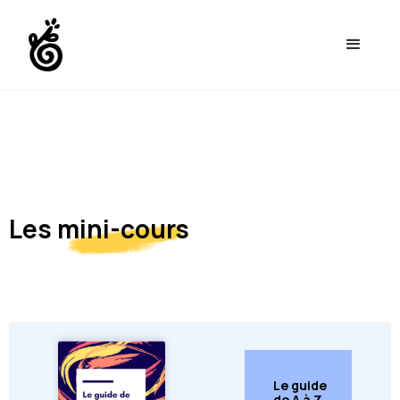
Les
mini-cours
Le guide
de A à Z