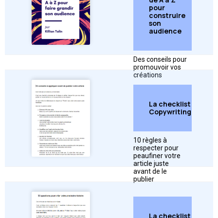
pour
construire
son
audience
➜
Télécharger
Des conseils pour
promouvoir vos
créations
La checklist
Copywriting
10 règles à
respecter pour
➜
Télécharger
peaufiner votre
article juste
avant de le
publier
La checklist