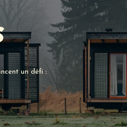
S
ncent un défi :