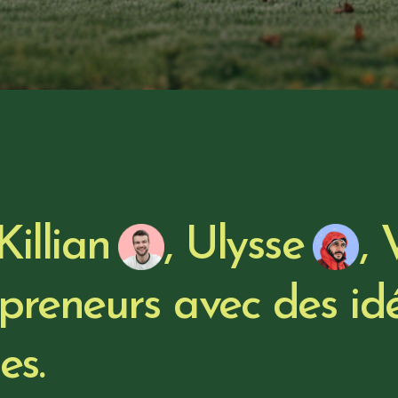
Killian
,
Ulysse
,
epreneurs avec des id
es.