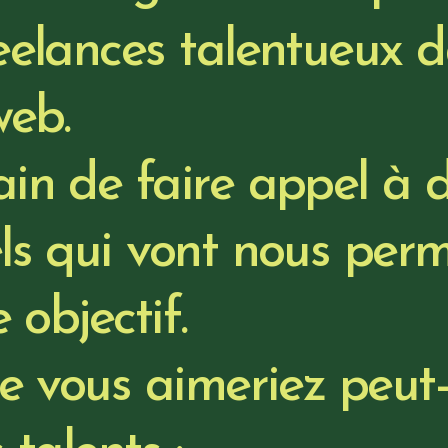
eelances talentueux d
web.
ain de faire appel à 
ls qui vont nous perm
 objectif.
ue vous aimeriez peut-