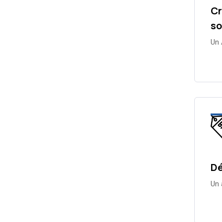
Cr
so
Un 
Dé
Un 