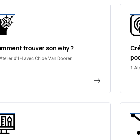
mment trouver son why ?
Cré
po
Atelier d'1H avec Chloé Van Dooren
1 At