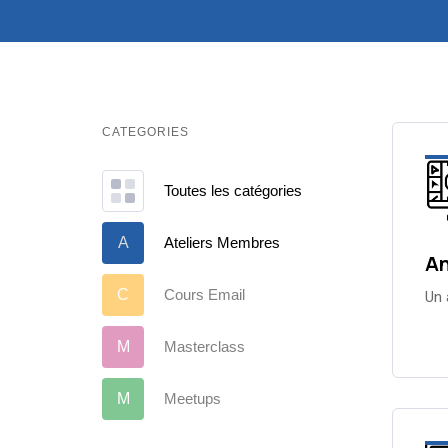
CATEGORIES
Toutes les catégories
A
Ateliers Membres
An
C
Cours Email
Un 
M
Masterclass
M
Meetups