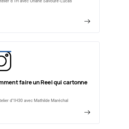
telier d'1H avec Oriane Savouré-Lucas
ment faire un Reel qui cartonne
telier d'1H30 avec Mathilde Maréchal