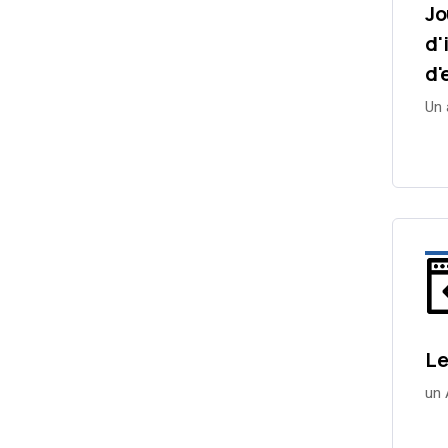
Jo
d'
d'
Un 
Le
un 