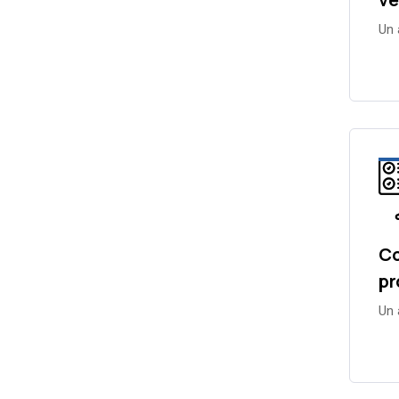
Un 
Co
pr
Un 