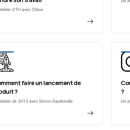
Un A
atelier d'1H avec Chloé
mment faire un lancement de
Com
oduit ?
?
atelier de 2H15 avec Simon Dautheville
Un a