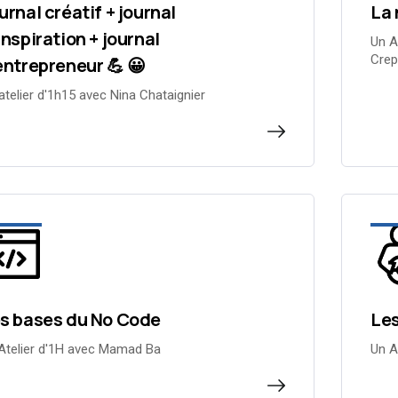
urnal créatif + journal
La 
inspiration + journal
Un A
Crep
entrepreneur 💪 😀
atelier d'1h15 avec Nina Chataignier
s bases du No Code
Les
Atelier d'1H avec Mamad Ba
Un A